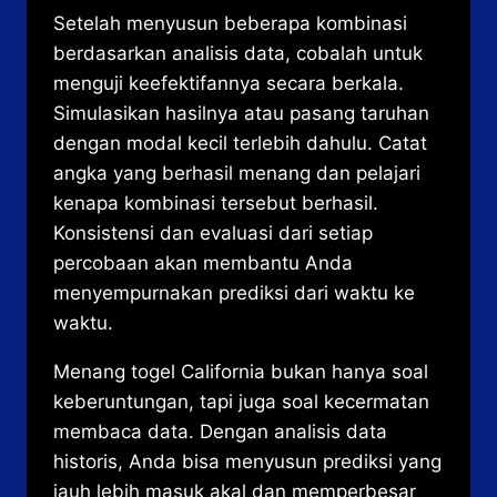
Setelah menyusun beberapa kombinasi
berdasarkan analisis data, cobalah untuk
menguji keefektifannya secara berkala.
Simulasikan hasilnya atau pasang taruhan
dengan modal kecil terlebih dahulu. Catat
angka yang berhasil menang dan pelajari
kenapa kombinasi tersebut berhasil.
Konsistensi dan evaluasi dari setiap
percobaan akan membantu Anda
menyempurnakan prediksi dari waktu ke
waktu.
Menang togel California bukan hanya soal
keberuntungan, tapi juga soal kecermatan
membaca data. Dengan analisis data
historis, Anda bisa menyusun prediksi yang
jauh lebih masuk akal dan memperbesar