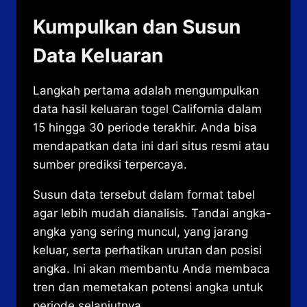
Kumpulkan dan Susun
Data Keluaran
Langkah pertama adalah mengumpulkan
data hasil keluaran togel California dalam
15 hingga 30 periode terakhir. Anda bisa
mendapatkan data ini dari situs resmi atau
sumber prediksi terpercaya.
Susun data tersebut dalam format tabel
agar lebih mudah dianalisis. Tandai angka-
angka yang sering muncul, yang jarang
keluar, serta perhatikan urutan dan posisi
angka. Ini akan membantu Anda membaca
tren dan memetakan potensi angka untuk
periode selanjutnya.