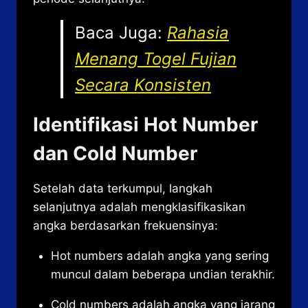
Baca Juga:
Rahasia
Menang Togel Fujian
Secara Konsisten
Identifikasi Hot Number
dan Cold Number
Setelah data terkumpul, langkah
selanjutnya adalah mengklasifikasikan
angka berdasarkan frekuensinya:
Hot numbers adalah angka yang sering
muncul dalam beberapa undian terakhir.
Cold numbers adalah angka yang jarang