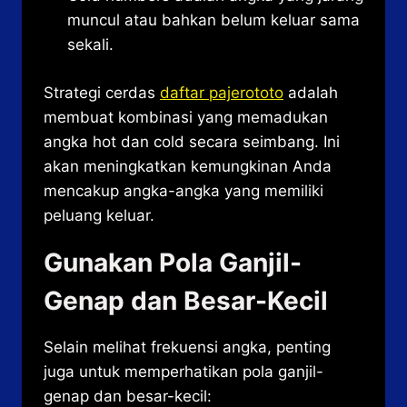
muncul atau bahkan belum keluar sama
sekali.
Strategi cerdas
daftar pajerototo
adalah
membuat kombinasi yang memadukan
angka hot dan cold secara seimbang. Ini
akan meningkatkan kemungkinan Anda
mencakup angka-angka yang memiliki
peluang keluar.
Gunakan Pola Ganjil-
Genap dan Besar-Kecil
Selain melihat frekuensi angka, penting
juga untuk memperhatikan pola ganjil-
genap dan besar-kecil: