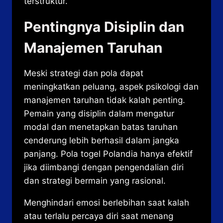
terstruktur.
Pentingnya Disiplin dan
Manajemen Taruhan
Meski strategi dan pola dapat
meningkatkan peluang, aspek psikologi dan
manajemen taruhan tidak kalah penting.
Pemain yang disiplin dalam mengatur
modal dan menetapkan batas taruhan
cenderung lebih berhasil dalam jangka
panjang. Pola togel Polandia hanya efektif
jika diimbangi dengan pengendalian diri
dan strategi bermain yang rasional.
Menghindari emosi berlebihan saat kalah
atau terlalu percaya diri saat menang