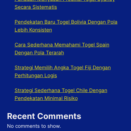
Secara Sistematis
Pendekatan Baru Togel Bolivia Dengan Pola
Lebih Konsisten
Cara Sederhana Memahami Togel Spain
Dengan Pola Terarah
Strategi Memilih Angka Togel Fiji Dengan
Perhitungan Logis
Strategi Sederhana Togel Chile Dengan
Pendekatan Minimal Risiko
Recent Comments
No comments to show.