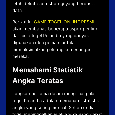
lebih dekat pada strategi yang berbasis
data.
Berikut ini
GAME TOGEL ONLINE RESMI
akan membahas beberapa aspek penting
dari pola togel Polandia yang banyak
digunakan oleh pemain untuk
memaksimalkan peluang kemenangan
mereka.
Memahami Statistik
Angka Teratas
Langkah pertama dalam mengenal pola
togel Polandia adalah memahami statistik
angka yang sering muncul. Setiap undian
togel meninggalkan jejak angka yang dapat