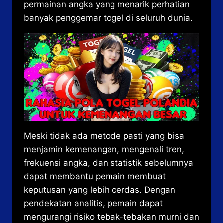
permainan angka yang menarik perhatian
banyak penggemar togel di seluruh dunia.
Meski tidak ada metode pasti yang bisa
menjamin kemenangan, mengenali tren,
frekuensi angka, dan statistik sebelumnya
dapat membantu pemain membuat
keputusan yang lebih cerdas. Dengan
pendekatan analitis, pemain dapat
mengurangi risiko tebak-tebakan murni dan