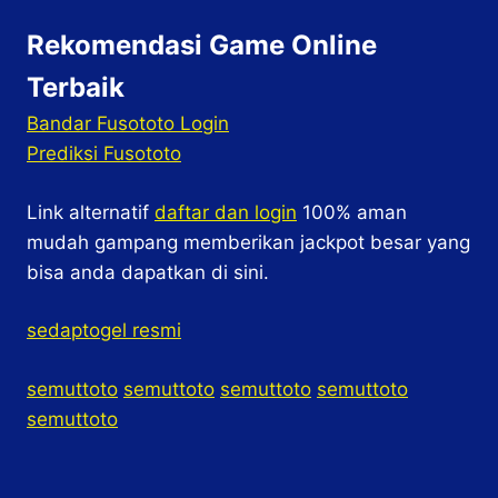
Rekomendasi Game Online
Terbaik
Bandar Fusototo Login
Prediksi Fusototo
Link alternatif
daftar dan login
100% aman
mudah gampang memberikan jackpot besar yang
bisa anda dapatkan di sini.
sedaptogel resmi
semuttoto
semuttoto
semuttoto
semuttoto
semuttoto