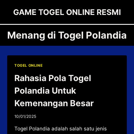
Skip
GAME TOGEL ONLINE RESMI
to
content
Menang di Togel Polandia
TOGEL ONLINE
Rahasia Pola Togel
Polandia Untuk
Kemenangan Besar
10/01/2025
Togel Polandia adalah salah satu jenis