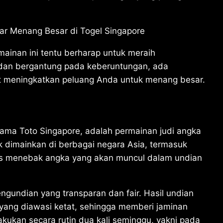
mainan ini tentu berharap untuk meraih
dan bergantung pada keberuntungan, ada
at meningkatkan peluang Anda untuk menang besar.
 nama Toto Singapore, adalah permainan judi angka
k dimainkan di berbagai negara Asia, termasuk
rus menebak angka yang akan muncul dalam undian
engundian yang transparan dan fair. Hasil undian
ang diawasi ketat, sehingga memberi jaminan
kukan secara rutin dua kali seminggu, yakni pada