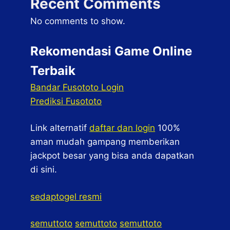
Recent Comments
No comments to show.
Rekomendasi Game Online
Terbaik
Bandar Fusototo Login
Prediksi Fusototo
Link alternatif
daftar dan login
100%
aman mudah gampang memberikan
jackpot besar yang bisa anda dapatkan
di sini.
sedaptogel resmi
semuttoto
semuttoto
semuttoto