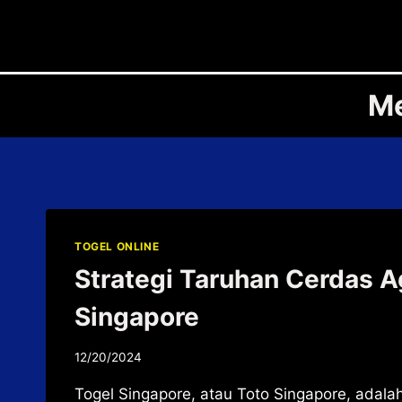
Skip
to
content
Me
TOGEL ONLINE
Strategi Taruhan Cerdas A
Singapore
12/20/2024
Togel Singapore, atau Toto Singapore, adala