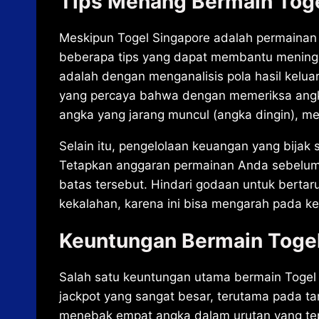
Tips Menang Bermain Toge
Meskipun Togel Singapore adalah permainan
beberapa tips yang dapat membantu mening
adalah dengan menganalisis pola hasil kel
yang percaya bahwa dengan memeriksa angk
angka yang jarang muncul (angka dingin), me
Selain itu, pengelolaan keuangan yang bijak
Tetapkan anggaran permainan Anda sebelum m
batas tersebut. Hindari godaan untuk bertar
kekalahan, karena ini bisa mengarah pada ke
Keuntungan Bermain Togel
Salah satu keuntungan utama bermain Togel 
jackpot yang sangat besar, terutama pada ta
menebak empat angka dalam urutan yang tepa