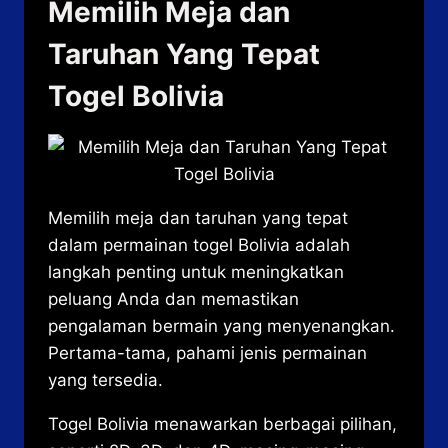
Memilih Meja dan
Taruhan Yang Tepat
Togel Bolivia
Memilih meja dan taruhan yang tepat
dalam permainan togel Bolivia adalah
langkah penting untuk meningkatkan
peluang Anda dan memastikan
pengalaman bermain yang menyenangkan.
Pertama-tama, pahami jenis permainan
yang tersedia.
Togel Bolivia menawarkan berbagai pilihan,