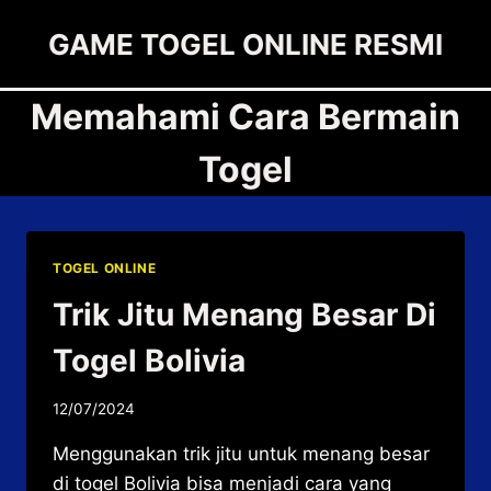
Skip
GAME TOGEL ONLINE RESMI
to
content
Memahami Cara Bermain
Togel
TOGEL ONLINE
Trik Jitu Menang Besar Di
Togel Bolivia
12/07/2024
Menggunakan trik jitu untuk menang besar
di togel Bolivia bisa menjadi cara yang