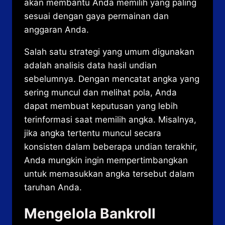
akan membantu Anda memilih yang paling
sesuai dengan gaya permainan dan
anggaran Anda.
Salah satu strategi yang umum digunakan
adalah analisis data hasil undian
sebelumnya. Dengan mencatat angka yang
sering muncul dan melihat pola, Anda
dapat membuat keputusan yang lebih
terinformasi saat memilih angka. Misalnya,
jika angka tertentu muncul secara
konsisten dalam beberapa undian terakhir,
Anda mungkin ingin mempertimbangkan
untuk memasukkan angka tersebut dalam
taruhan Anda.
Mengelola Bankroll