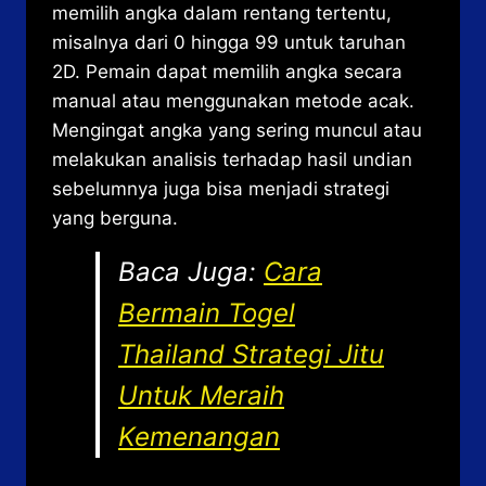
memilih angka dalam rentang tertentu,
misalnya dari 0 hingga 99 untuk taruhan
2D. Pemain dapat memilih angka secara
manual atau menggunakan metode acak.
Mengingat angka yang sering muncul atau
melakukan analisis terhadap hasil undian
sebelumnya juga bisa menjadi strategi
yang berguna.
Baca Juga:
Cara
Bermain Togel
Thailand Strategi Jitu
Untuk Meraih
Kemenangan