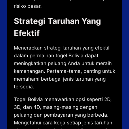
risiko besar.
Strategi Taruhan Yang
Efektif
Menerapkan strategi taruhan yang efektif
dalam permainan togel Bolivia dapat
meningkatkan peluang Anda untuk meraih
kemenangan. Pertama-tama, penting untuk
memahami berbagai jenis taruhan yang
tersedia.
Togel Bolivia menawarkan opsi seperti 2D,
3D, dan 4D, masing-masing dengan
peluang dan pembayaran yang berbeda.
Mengetahui cara kerja setiap jenis taruhan