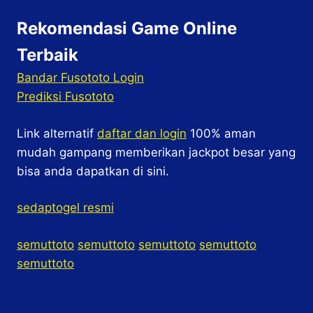
Rekomendasi Game Online
Terbaik
Bandar Fusototo Login
Prediksi Fusototo
Link alternatif
daftar dan login
100% aman
mudah gampang memberikan jackpot besar yang
bisa anda dapatkan di sini.
sedaptogel resmi
semuttoto
semuttoto
semuttoto
semuttoto
semuttoto