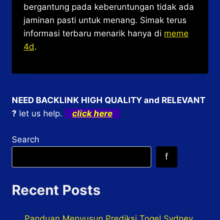
bergantung pada keberuntungan tidak ada
jaminan pasti untuk menang. Simak terus
informasi terbaru menarik hanya di
meme
4d
.
NEED BACKLINK HIGH QUALITY and RELEVANT
?
let us help.
click here
Search
f
Recent Posts
Panduan Menyusun Prediksi Togel Sydney