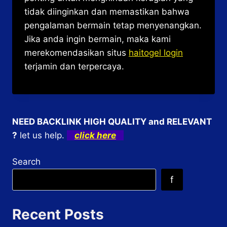
tidak diinginkan dan memastikan bahwa
pengalaman bermain tetap menyenangkan.
Jika anda ingin bermain, maka kami
merekomendasikan situs
haitogel login
terjamin dan terpercaya.
NEED BACKLINK HIGH QUALITY and RELEVANT
?
let us help.
click here
Search
f
Recent Posts