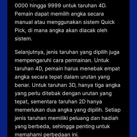
0000 hingga 9999 untuk taruhan 4D.
Pemain dapat memilih angka secara
manual atau menggunakan sistem Quick
Pick, di mana angka akan diacak oleh
sistem.
Selanjutnya, jenis taruhan yang dipilih juga
mempengaruhi cara permainan. Untuk
taruhan 4D, pemain harus menebak empat
angka secara tepat dalam urutan yang
benar. Untuk taruhan 3D, hanya tiga angka
yang perlu ditebak dengan urutan yang
tepat, sementara taruhan 2D hanya
memerlukan dua angka yang dipilih. Setiap
jenis taruhan memiliki peluang dan hadiah
yang berbeda, sehingga penting untuk
memahami perbedaan ini.