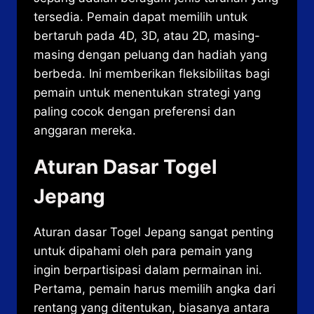
tersedia. Pemain dapat memilih untuk
bertaruh pada 4D, 3D, atau 2D, masing-
masing dengan peluang dan hadiah yang
berbeda. Ini memberikan fleksibilitas bagi
pemain untuk menentukan strategi yang
paling cocok dengan preferensi dan
anggaran mereka.
Aturan Dasar Togel
Jepang
Aturan dasar Togel Jepang sangat penting
untuk dipahami oleh para pemain yang
ingin berpartisipasi dalam permainan ini.
Pertama, pemain harus memilih angka dari
rentang yang ditentukan, biasanya antara