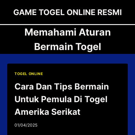
Skip
GAME TOGEL ONLINE RESMI
to
content
Memahami Aturan
Bermain Togel
TOGEL ONLINE
Cara Dan Tips Bermain
Untuk Pemula Di Togel
Amerika Serikat
01/04/2025