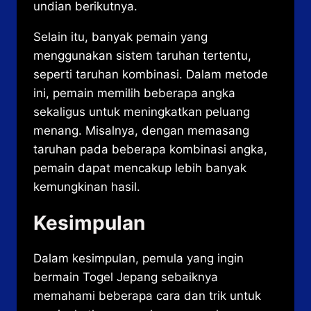
undian berikutnya.
Selain itu, banyak pemain yang
menggunakan sistem taruhan tertentu,
seperti taruhan kombinasi. Dalam metode
ini, pemain memilih beberapa angka
sekaligus untuk meningkatkan peluang
menang. Misalnya, dengan memasang
taruhan pada beberapa kombinasi angka,
pemain dapat mencakup lebih banyak
kemungkinan hasil.
Kesimpulan
Dalam kesimpulan, pemula yang ingin
bermain Togel Jepang sebaiknya
memahami beberapa cara dan trik untuk