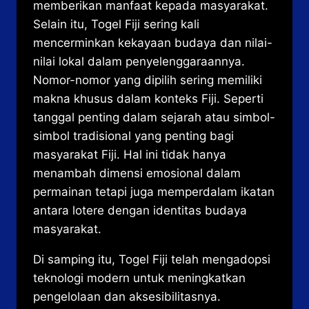
memberikan manfaat kepada masyarakat.
Selain itu, Togel Fiji sering kali
mencerminkan kekayaan budaya dan nilai-
nilai lokal dalam penyelenggaraannya.
Nomor-nomor yang dipilih sering memiliki
makna khusus dalam konteks Fiji. Seperti
tanggal penting dalam sejarah atau simbol-
simbol tradisional yang penting bagi
masyarakat Fiji. Hal ini tidak hanya
menambah dimensi emosional dalam
permainan tetapi juga memperdalam ikatan
antara lotere dengan identitas budaya
masyarakat.
Di samping itu, Togel Fiji telah mengadopsi
teknologi modern untuk meningkatkan
pengelolaan dan aksesibilitasnya.