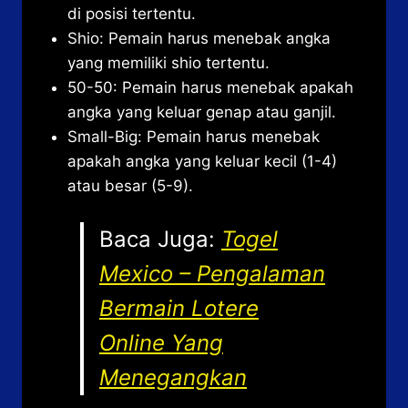
di posisi tertentu.
Shio: Pemain harus menebak angka
yang memiliki shio tertentu.
50-50: Pemain harus menebak apakah
angka yang keluar genap atau ganjil.
Small-Big: Pemain harus menebak
apakah angka yang keluar kecil (1-4)
atau besar (5-9).
Baca Juga:
Togel
Mexico – Pengalaman
Bermain Lotere
Online Yang
Menegangkan