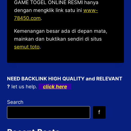
GAME TOGEL ONLINE RESMI hanya
dengan mengklik link satu ini
www-
78450.com
.
Kemenangan besar ada di depan mata,
mainkan dan buktikan sendiri di situs
semut toto
.
NEED BACKLINK HIGH QUALITY and RELEVANT
?
let us help.
click here
Search
f