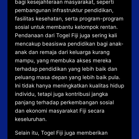
bagi kesejahteraan masyarakat, seperti
pembangunan infrastruktur pendidikan,
fasilitas kesehatan, serta program-program
sosial untuk membantu kelompok rentan.
Pendanaan dari Togel Fiji juga sering kali
mencakup beasiswa pendidikan bagi anak-
anak dan remaja dari keluarga kurang
mampu, yang membuka akses mereka
terhadap pendidikan yang lebih baik dan
peluang masa depan yang lebih baik pula.
Ini tidak hanya meningkatkan kualitas hidup
individu, tetapi juga kontribusi jangka
panjang terhadap perkembangan sosial
dan ekonomi masyarakat Fiji secara
keseluruhan.
Selain itu, Togel Fiji juga memberikan