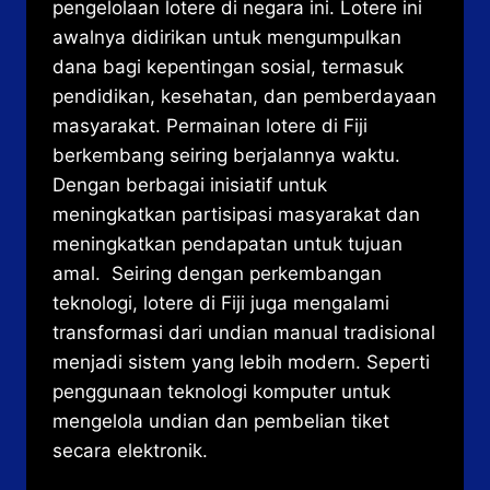
pengelolaan lotere di negara ini. Lotere ini
awalnya didirikan untuk mengumpulkan
dana bagi kepentingan sosial, termasuk
pendidikan, kesehatan, dan pemberdayaan
masyarakat. Permainan lotere di Fiji
berkembang seiring berjalannya waktu.
Dengan berbagai inisiatif untuk
meningkatkan partisipasi masyarakat dan
meningkatkan pendapatan untuk tujuan
amal. Seiring dengan perkembangan
teknologi, lotere di Fiji juga mengalami
transformasi dari undian manual tradisional
menjadi sistem yang lebih modern. Seperti
penggunaan teknologi komputer untuk
mengelola undian dan pembelian tiket
secara elektronik.