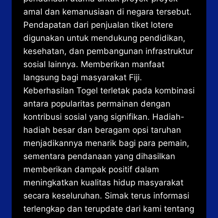
amal dan kemanusiaan di negara tersebut.
Pendapatan dari penjualan tiket lotere
digunakan untuk mendukung pendidikan,
kesehatan, dan pembangunan infrastruktur
sosial lainnya. Memberikan manfaat
langsung bagi masyarakat Fiji.
Keberhasilan Togel terletak pada kombinasi
antara popularitas permainan dengan
kontribusi sosial yang signifikan. Hadiah-
hadiah besar dan beragam opsi taruhan
menjadikannya menarik bagi para pemain,
sementara pendanaan yang dihasilkan
memberikan dampak positif dalam
meningkatkan kualitas hidup masyarakat
secara keseluruhan.
Simak terus informasi
terlengkap dan terupdate dari kami tentang