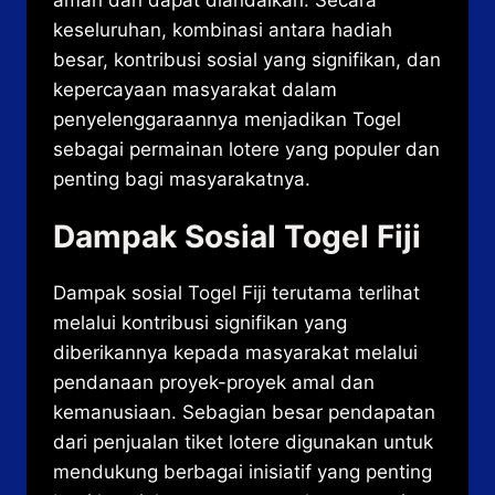
aman dan dapat diandalkan. Secara
keseluruhan, kombinasi antara hadiah
besar, kontribusi sosial yang signifikan, dan
kepercayaan masyarakat dalam
penyelenggaraannya menjadikan Togel
sebagai permainan lotere yang populer dan
penting bagi masyarakatnya.
Dampak Sosial Togel Fiji
Dampak sosial Togel Fiji terutama terlihat
melalui kontribusi signifikan yang
diberikannya kepada masyarakat melalui
pendanaan proyek-proyek amal dan
kemanusiaan. Sebagian besar pendapatan
dari penjualan tiket lotere digunakan untuk
mendukung berbagai inisiatif yang penting