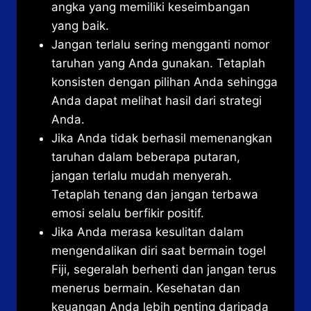
angka yang memiliki keseimbangan
yang baik.
Jangan terlalu sering mengganti nomor
taruhan yang Anda gunakan. Tetaplah
konsisten dengan pilihan Anda sehingga
Anda dapat melihat hasil dari strategi
Anda.
Jika Anda tidak berhasil memenangkan
taruhan dalam beberapa putaran,
jangan terlalu mudah menyerah.
Tetaplah tenang dan jangan terbawa
emosi selalu berfikir positif.
Jika Anda merasa kesulitan dalam
mengendalikan diri saat bermain togel
Fiji, segeralah berhenti dan jangan terus
menerus bermain. Kesehatan dan
keuangan Anda lebih penting daripada