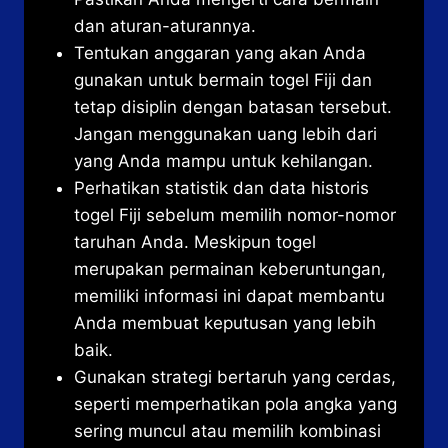
dan aturan-aturannya.
Tentukan anggaran yang akan Anda
gunakan untuk bermain togel Fiji dan
tetap disiplin dengan batasan tersebut.
Jangan menggunakan uang lebih dari
yang Anda mampu untuk kehilangan.
Perhatikan statistik dan data historis
togel Fiji sebelum memilih nomor-nomor
taruhan Anda. Meskipun togel
merupakan permainan keberuntungan,
memiliki informasi ini dapat membantu
Anda membuat keputusan yang lebih
baik.
Gunakan strategi bertaruh yang cerdas,
seperti memperhatikan pola angka yang
sering muncul atau memilih kombinasi