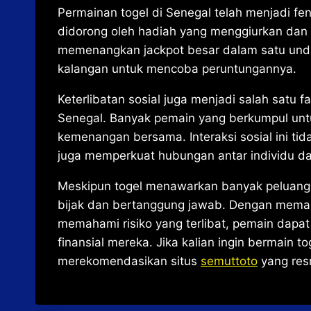
Permainan togel di Senegal telah menjadi f
didorong oleh hadiah yang menggiurkan dan 
memenangkan jackpot besar dalam satu undi
kalangan untuk mencoba peruntungannya.
Keterlibatan sosial juga menjadi salah satu 
Senegal. Banyak pemain yang berkumpul unt
kemenangan bersama. Interaksi sosial ini t
juga memperkuat hubungan antar individu d
Meskipun togel menawarkan banyak peluang,
bijak dan bertanggung jawab. Dengan meman
memahami risiko yang terlibat, pemain dapa
finansial mereka. Jika kalian ingin bermain
merekomendasikan situs
semuttoto
yang res