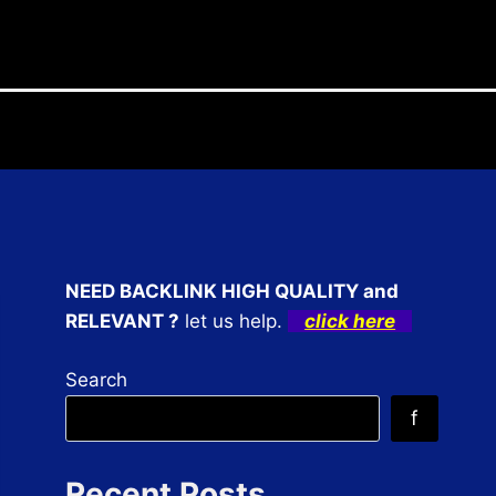
NEED BACKLINK HIGH QUALITY and
RELEVANT ?
let us help.
click here
Search
f
Recent Posts