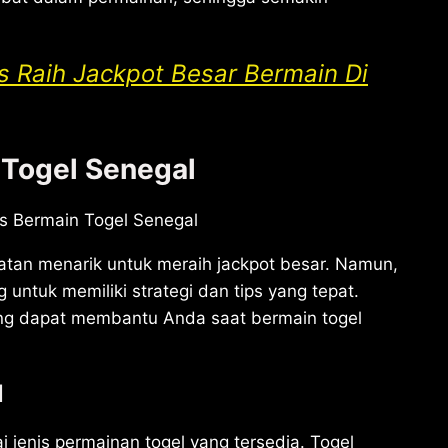
s Raih Jackpot Besar Bermain Di
 Togel Senegal
an menarik untuk meraih jackpot besar. Namun,
untuk memiliki strategi dan tips yang tepat.
yang dapat membantu Anda saat bermain togel
l
enis permainan togel yang tersedia. Togel