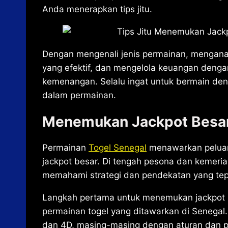
Anda menerapkan tips jitu.
Dengan mengenali jenis permainan, menganal
yang efektif, dan mengelola keuangan denga
kemenangan. Selalu ingat untuk bermain de
dalam permainan.
Menemukan Jackpot Besar
Permainan
Togel Senegal
menawarkan peluang
jackpot besar. Di tengah pesona dan kemeria
memahami strategi dan pendekatan yang te
Langkah pertama untuk menemukan jackpot 
permainan togel yang ditawarkan di Senegal.
dan 4D, masing-masing dengan aturan dan 