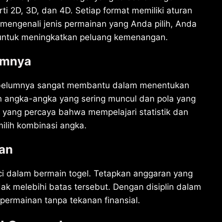
 2D, 3D, dan 4D. Setiap format memiliki aturan
engenali jenis permainan yang Anda pilih, Anda
i untuk meningkatkan peluang kemenangan.
lumnya
sebelumnya sangat membantu dalam menentukan
n angka-angka yang sering muncul dan pola yang
 yang percaya bahwa mempelajari statistik dan
ilih kombinasi angka.
an
i dalam bermain togel. Tetapkan anggaran yang
ak melebihi batas tersebut. Dengan disiplin dalam
ermainan tanpa tekanan finansial.