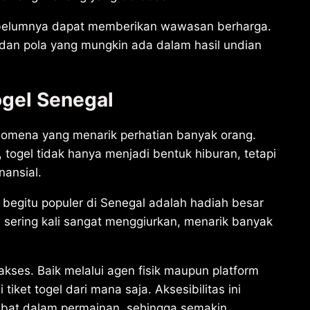
sebelumnya dapat memberikan wawasan berharga.
dan pola yang mungkin ada dalam hasil undian
gel Senegal
enomena yang menarik perhatian banyak orang.
 togel tidak hanya menjadi bentuk hiburan, tetapi
nansial.
begitu populer di Senegal adalah hadiah besar
 sering kali sangat menggiurkan, menarik banyak
kses. Baik melalui agen fisik maupun platform
ket togel dari mana saja. Aksesibilitas ini
ibat dalam permainan, sehingga semakin