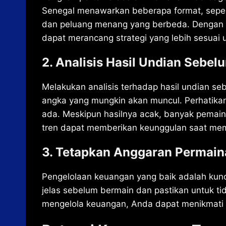
Senegal menawarkan beberapa format, seperti
dan peluang menang yang berbeda. Dengan m
dapat merancang strategi yang lebih sesua
2. Analisis Hasil Undian Sebe
Melakukan analisis terhadap hasil undian 
angka yang mungkin akan muncul. Perhatika
ada. Meskipun hasilnya acak, banyak pemain
tren dapat memberikan keunggulan saat mem
3. Tetapkan Anggaran Permain
Pengelolaan keuangan yang baik adalah kunc
jelas sebelum bermain dan pastikan untuk tid
mengelola keuangan, Anda dapat menikmati p