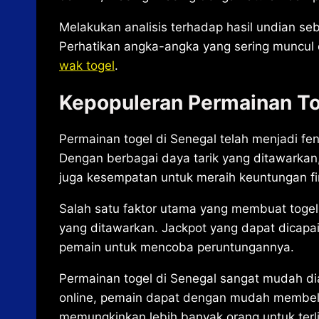
Melakukan analisis terhadap hasil undian 
Perhatikan angka-angka yang sering muncul 
wak togel
.
Kepopuleran Permainan To
Permainan togel di Senegal telah menjadi f
Dengan berbagai daya tarik yang ditawarkan,
juga kesempatan untuk meraih keuntungan fi
Salah satu faktor utama yang membuat togel 
yang ditawarkan. Jackpot yang dapat dicapai
pemain untuk mencoba peruntungannya.
Permainan togel di Senegal sangat mudah dia
online, pemain dapat dengan mudah membeli ti
memungkinkan lebih banyak orang untuk terl