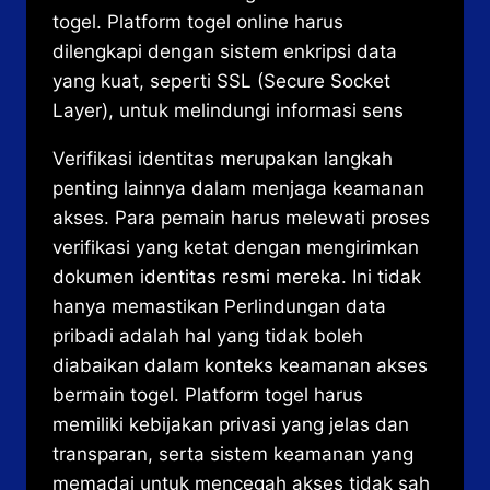
togel. Platform togel online harus
dilengkapi dengan sistem enkripsi data
yang kuat, seperti SSL (Secure Socket
Layer), untuk melindungi informasi sens
Verifikasi identitas merupakan langkah
penting lainnya dalam menjaga keamanan
akses. Para pemain harus melewati proses
verifikasi yang ketat dengan mengirimkan
dokumen identitas resmi mereka. Ini tidak
hanya memastikan Perlindungan data
pribadi adalah hal yang tidak boleh
diabaikan dalam konteks keamanan akses
bermain togel. Platform togel harus
memiliki kebijakan privasi yang jelas dan
transparan, serta sistem keamanan yang
memadai untuk mencegah akses tidak sah