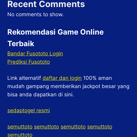
Recent Comments
No comments to show.
Rekomendasi Game Online
Terbaik
Bandar Fusototo Login
Prediksi Fusototo
Link alternatif
daftar dan login
100% aman
mudah gampang memberikan jackpot besar yang
bisa anda dapatkan di sini.
sedaptogel resmi
semuttoto
semuttoto
semuttoto
semuttoto
semuttoto