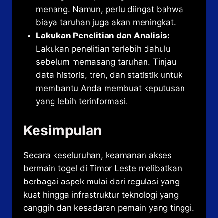
menang. Namun, perlu diingat bahwa
biaya taruhan juga akan meningkat.
Lakukan Penelitian dan Analisis:
Lakukan penelitian terlebih dahulu
sebelum memasang taruhan. Tinjau
data historis, tren, dan statistik untuk
membantu Anda membuat keputusan
yang lebih terinformasi.
Kesimpulan
Secara keseluruhan, keamanan akses
bermain togel di Timor Leste melibatkan
berbagai aspek mulai dari regulasi yang
kuat hingga infrastruktur teknologi yang
canggih dan kesadaran pemain yang tinggi.