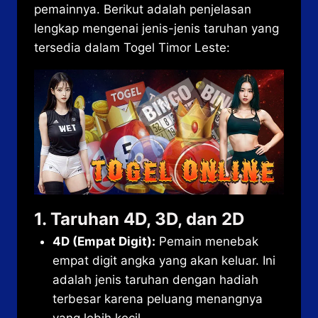
pemainnya. Berikut adalah penjelasan
lengkap mengenai jenis-jenis taruhan yang
tersedia dalam Togel Timor Leste:
1. Taruhan 4D, 3D, dan 2D
4D (Empat Digit):
Pemain menebak
empat digit angka yang akan keluar. Ini
adalah jenis taruhan dengan hadiah
terbesar karena peluang menangnya