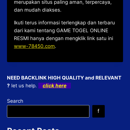
merupakan situs paling aman, terpercaya,
dan mudah diakses.
Ikuti terus informasi terlengkap dan terbaru
dari kami tentang GAME TOGEL ONLINE
RESMI hanya dengan mengklik link satu ini
www-78450.com
.
NEED BACKLINK HIGH QUALITY and RELEVANT
?
let us help.
click here
Search
f