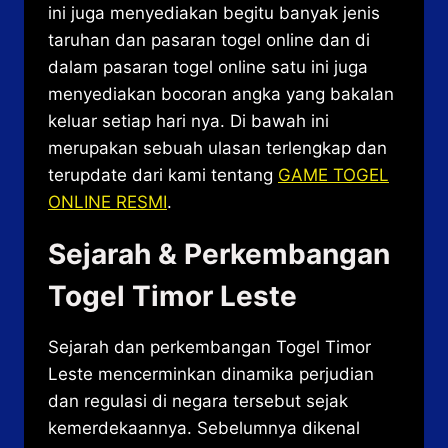
ini juga menyediakan begitu banyak jenis
taruhan dan pasaran togel online dan di
dalam pasaran togel online satu ini juga
menyediakan bocoran angka yang bakalan
keluar setiap hari nya. Di bawah ini
merupakan sebuah ulasan terlengkap dan
terupdate dari kami tentang
GAME TOGEL
ONLINE RESMI
.
Sejarah & Perkembangan
Togel Timor Leste
Sejarah dan perkembangan Togel Timor
Leste mencerminkan dinamika perjudian
dan regulasi di negara tersebut sejak
kemerdekaannya. Sebelumnya dikenal