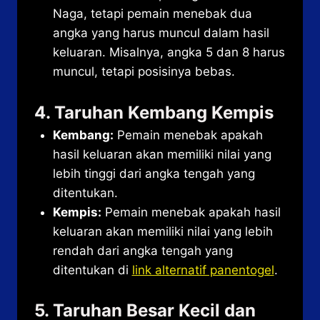
Naga, tetapi pemain menebak dua
angka yang harus muncul dalam hasil
keluaran. Misalnya, angka 5 dan 8 harus
muncul, tetapi posisinya bebas.
4. Taruhan Kembang Kempis
Kembang:
Pemain menebak apakah
hasil keluaran akan memiliki nilai yang
lebih tinggi dari angka tengah yang
ditentukan.
Kempis:
Pemain menebak apakah hasil
keluaran akan memiliki nilai yang lebih
rendah dari angka tengah yang
ditentukan di
link alternatif panentogel
.
5. Taruhan Besar Kecil dan