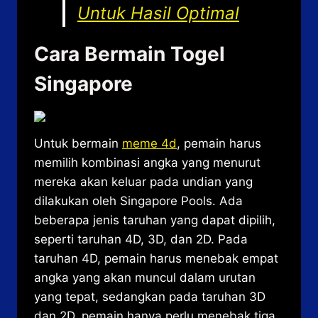
Untuk Hasil Optimal
Cara Bermain Togel
Singapore
Untuk bermain
meme 4d
, pemain harus
memilih kombinasi angka yang menurut
mereka akan keluar pada undian yang
dilakukan oleh Singapore Pools. Ada
beberapa jenis taruhan yang dapat dipilih,
seperti taruhan 4D, 3D, dan 2D. Pada
taruhan 4D, pemain harus menebak empat
angka yang akan muncul dalam urutan
yang tepat, sedangkan pada taruhan 3D
dan 2D, pemain hanya perlu menebak tiga