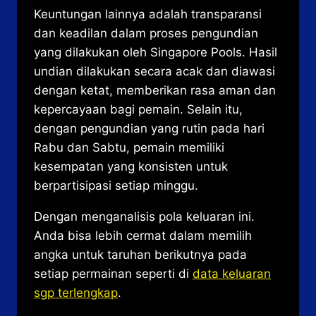
Keuntungan lainnya adalah transparansi
dan keadilan dalam proses pengundian
yang dilakukan oleh Singapore Pools. Hasil
undian dilakukan secara acak dan diawasi
dengan ketat, memberikan rasa aman dan
kepercayaan bagi pemain. Selain itu,
dengan pengundian yang rutin pada hari
Rabu dan Sabtu, pemain memiliki
kesempatan yang konsisten untuk
berpartisipasi setiap minggu.
Dengan menganalisis pola keluaran ini.
Anda bisa lebih cermat dalam memilih
angka untuk taruhan berikutnya pada
setiap permainan seperti di
data keluaran
sgp terlengkap
.