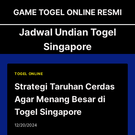
Skip
GAME TOGEL ONLINE RESMI
to
content
Jadwal Undian Togel
Singapore
TOGEL ONLINE
Strategi Taruhan Cerdas
Agar Menang Besar di
Togel Singapore
12/20/2024