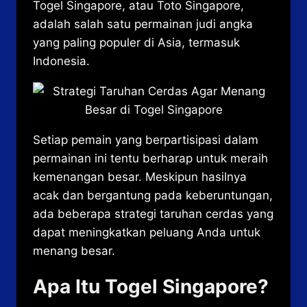
Togel Singapore, atau Toto Singapore,
adalah salah satu permainan judi angka
yang paling populer di Asia, termasuk
Indonesia.
Setiap pemain yang berpartisipasi dalam
permainan ini tentu berharap untuk meraih
kemenangan besar. Meskipun hasilnya
acak dan bergantung pada keberuntungan,
ada beberapa strategi taruhan cerdas yang
dapat meningkatkan peluang Anda untuk
menang besar.
Apa Itu Togel Singapore?