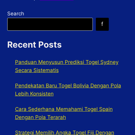
Search
f
Recent Posts
Panduan Menyusun Prediksi Togel Sydney
Secara Sistematis
Pendekatan Baru Togel Bolivia Dengan Pola
Lebih Konsisten
Cara Sederhana Memahami Togel Spain
Dengan Pola Terarah
Strategi Memilih Angka Togel Fiji Dengan