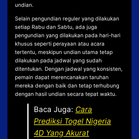
undian.
Selain pengundian reguler yang dilakukan
setiap Rabu dan Sabtu, ada juga
pengundian yang dilakukan pada hari-hari
khusus seperti perayaan atau acara
tertentu, meskipun undian utama tetap
dilakukan pada jadwal yang sudah
ditentukan. Dengan jadwal yang konsisten,
pemain dapat merencanakan taruhan
mereka dengan baik dan tetap terhubung
dengan hasil undian secara tepat waktu.
Baca Juga:
Cara
Prediksi Togel Nigeria
4D Yang Akurat