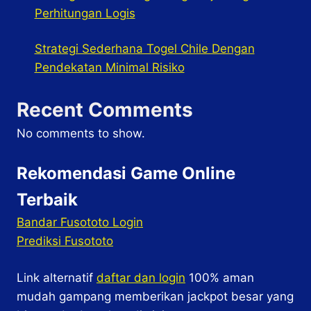
Perhitungan Logis
Strategi Sederhana Togel Chile Dengan
Pendekatan Minimal Risiko
Recent Comments
No comments to show.
Rekomendasi Game Online
Terbaik
Bandar Fusototo Login
Prediksi Fusototo
Link alternatif
daftar dan login
100% aman
mudah gampang memberikan jackpot besar yang