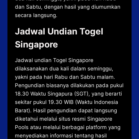
dan Sabtu, dengan hasil yang diumumkan
secara langsung.
Jadwal Undian Togel
Singapore
Jadwal undian Togel Singapore
dilaksanakan dua kali dalam seminggu,
yakni pada hari Rabu dan Sabtu malam.
Pengundian biasanya dilakukan pada pukul
18.30 Waktu Singapura (SGT), yang berarti
sekitar pukul 19.30 WIB (Waktu Indonesia
Barat). Hasil pengundian dapat langsung
diketahui melalui situs resmi Singapore
Pools atau melalui berbagai platform yang
menyediakan informasi tentang hasil