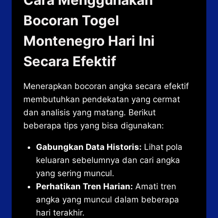
Cara Menggunakan
Bocoran Togel
Montenegro Hari Ini
Secara Efektif
Menerapkan bocoran angka secara efektif
membutuhkan pendekatan yang cermat
dan analisis yang matang. Berikut
beberapa tips yang bisa digunakan:
Gabungkan Data Historis:
Lihat pola
keluaran sebelumnya dan cari angka
yang sering muncul.
Perhatikan Tren Harian:
Amati tren
angka yang muncul dalam beberapa
hari terakhir.