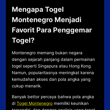
Mengapa Togel
Montenegro Menjadi
Favorit Para Penggemar
Togel?
Montenegro memang bukan negara
dengan sejarah panjang dalam permainan
togel seperti Singapura atau Hong Kong.
Namun, popularitasnya meningkat karena
kemudahan akses dan pola angka yang
cukup menarik.
Banyak bettor percaya bahwa pola angka
di
Togel Montenegro
memiliki keunikan