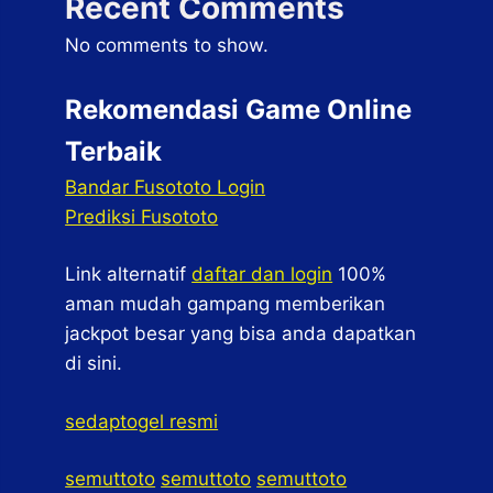
Recent Comments
No comments to show.
Rekomendasi Game Online
Terbaik
Bandar Fusototo Login
Prediksi Fusototo
Link alternatif
daftar dan login
100%
aman mudah gampang memberikan
jackpot besar yang bisa anda dapatkan
di sini.
sedaptogel resmi
semuttoto
semuttoto
semuttoto