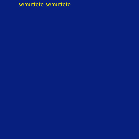
semuttoto
semuttoto