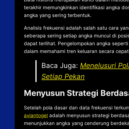
terakhir memungkinkan identifikasi angka d
angka yang sering terbentuk.
Analisis frekuensi adalah salah satu cara y
seberapa sering setiap angka muncul di posi
dapat terlihat. Pengelompokan angka seperti
dalam memahami tren keluaran secara cepat 
Baca Juga:
Menelusuri Pol
Setiap Pekan
Menyusun Strategi Berdas
Setelah pola dasar dan data frekuensi terkum
aviantogel
adalah menyusun strategi berdasa
menunjukkan angka yang cenderung berdekat