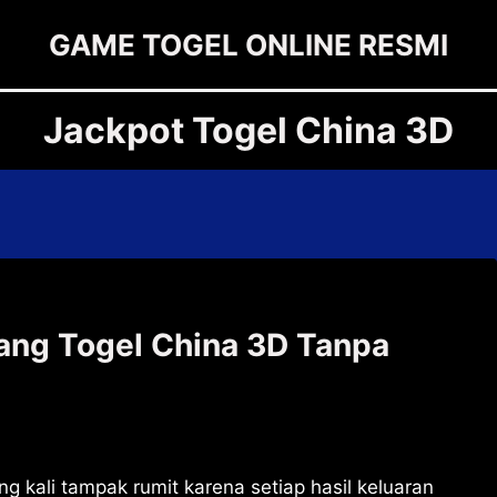
GAME TOGEL ONLINE RESMI
Jackpot Togel China 3D
ng Togel China 3D Tanpa
g kali tampak rumit karena setiap hasil keluaran