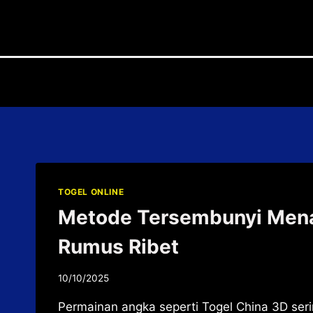
Skip
to
content
TOGEL ONLINE
Metode Tersembunyi Mena
Rumus Ribet
10/10/2025
Permainan angka seperti Togel China 3D serin