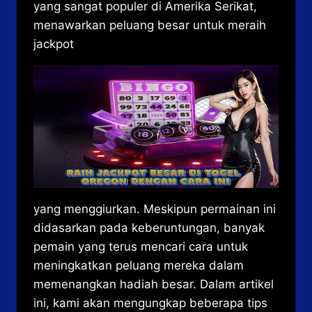
yang sangat populer di Amerika Serikat,
menawarkan peluang besar untuk meraih
jackpot
yang menggiurkan. Meskipun permainan ini
didasarkan pada keberuntungan, banyak
pemain yang terus mencari cara untuk
meningkatkan peluang mereka dalam
memenangkan hadiah besar. Dalam artikel
ini, kami akan mengungkap beberapa tips