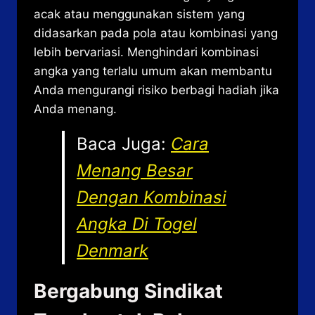
acak atau menggunakan sistem yang
didasarkan pada pola atau kombinasi yang
lebih bervariasi. Menghindari kombinasi
angka yang terlalu umum akan membantu
Anda mengurangi risiko berbagi hadiah jika
Anda menang.
Baca Juga:
Cara
Menang Besar
Dengan Kombinasi
Angka Di Togel
Denmark
Bergabung Sindikat