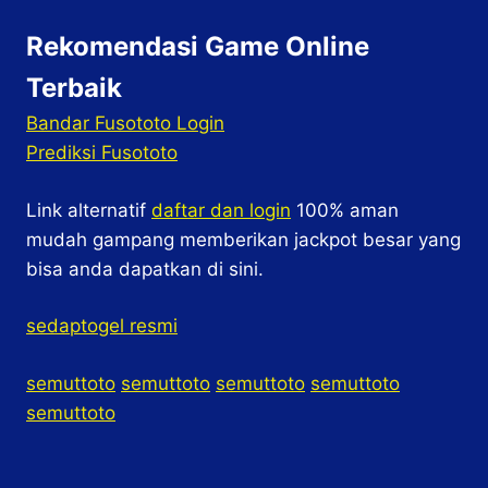
Rekomendasi Game Online
Terbaik
Bandar Fusototo Login
Prediksi Fusototo
Link alternatif
daftar dan login
100% aman
mudah gampang memberikan jackpot besar yang
bisa anda dapatkan di sini.
sedaptogel resmi
semuttoto
semuttoto
semuttoto
semuttoto
semuttoto