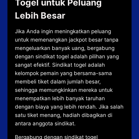
Togel untuk Peluang
Lebih Besar
Jika Anda ingin meningkatkan peluang
untuk memenangkan jackpot besar tanpa
mengeluarkan banyak uang, bergabung
dengan sindikat togel adalah pilihan yang
sangat efektif. Sindikat togel adalah
kelompok pemain yang bersama-sama
membeli tiket dalam jumlah besar,
sehingga memungkinkan mereka untuk
menempatkan lebih banyak taruhan
dengan biaya yang lebih rendah. Jika salah
satu tiket menang, hadiah dibagikan di
antara anggota sindikat.
Bergabung dengan sindikat togel