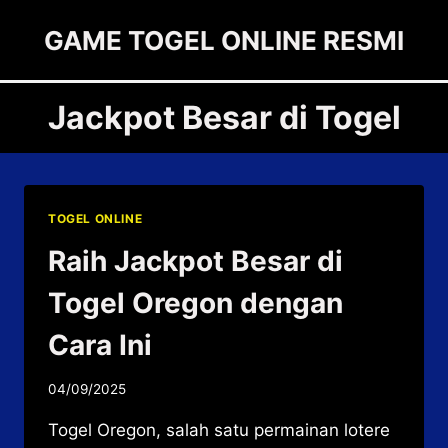
Skip
GAME TOGEL ONLINE RESMI
to
content
Jackpot Besar di Togel
TOGEL ONLINE
Raih Jackpot Besar di
Togel Oregon dengan
Cara Ini
04/09/2025
Togel Oregon, salah satu permainan lotere