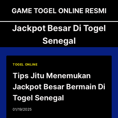
Skip
GAME TOGEL ONLINE RESMI
to
content
Jackpot Besar Di Togel
Senegal
TOGEL ONLINE
Tips Jitu Menemukan
Jackpot Besar Bermain Di
Togel Senegal
01/19/2025