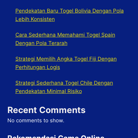
Pendekatan Baru Togel Bolivia Dengan Pola
Lebih Konsisten
Cara Sederhana Memahami Togel Spain
Dengan Pola Terarah
Strategi Memilih Angka Togel Fiji Dengan
Perhitungan Logis
Strategi Sederhana Togel Chile Dengan
Pendekatan Minimal Risiko
Recent Comments
No comments to show.