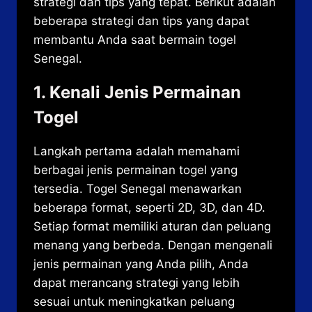
strategi dan tips yang tepat. Berikut adalah
beberapa strategi dan tips yang dapat
membantu Anda saat bermain togel
Senegal.
1. Kenali Jenis Permainan
Togel
Langkah pertama adalah memahami
berbagai jenis permainan togel yang
tersedia. Togel Senegal menawarkan
beberapa format, seperti 2D, 3D, dan 4D.
Setiap format memiliki aturan dan peluang
menang yang berbeda. Dengan mengenali
jenis permainan yang Anda pilih, Anda
dapat merancang strategi yang lebih
sesuai untuk meningkatkan peluang