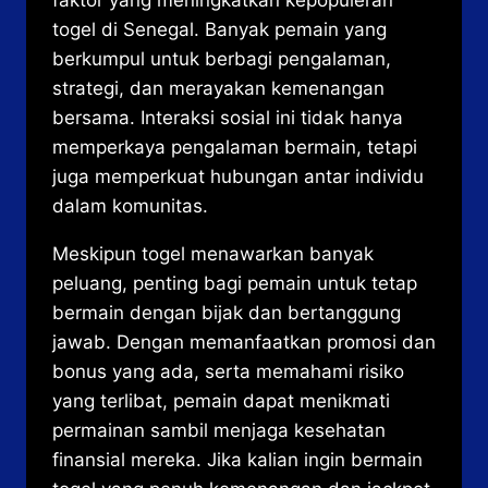
faktor yang meningkatkan kepopuleran
togel di Senegal. Banyak pemain yang
berkumpul untuk berbagi pengalaman,
strategi, dan merayakan kemenangan
bersama. Interaksi sosial ini tidak hanya
memperkaya pengalaman bermain, tetapi
juga memperkuat hubungan antar individu
dalam komunitas.
Meskipun togel menawarkan banyak
peluang, penting bagi pemain untuk tetap
bermain dengan bijak dan bertanggung
jawab. Dengan memanfaatkan promosi dan
bonus yang ada, serta memahami risiko
yang terlibat, pemain dapat menikmati
permainan sambil menjaga kesehatan
finansial mereka. Jika kalian ingin bermain