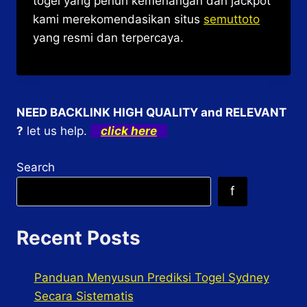
togel yang penuh kemenangan dan jackpot
kami merekomendasikan situs
semuttoto
yang resmi dan terpercaya.
NEED BACKLINK HIGH QUALITY and RELEVANT
?
let us help.
click here
Search
f
Recent Posts
Panduan Menyusun Prediksi Togel Sydney
Secara Sistematis