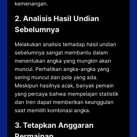
kemenangan.
2. Analisis Hasil Undian
Sebelumnya
Melakukan analisis terhadap hasil undian
sebelumnya sangat membantu dalam
menentukan angka yang mungkin akan
muncul. Perhatikan angka-angka yang
sering muncul dan pola yang ada.
Meskipun hasilnya acak, banyak pemain
yang percaya bahwa mempelajari statistik
dan tren dapat memberikan keunggulan
saat memilih kombinasi angka.
3. Tetapkan Anggaran
Permainan