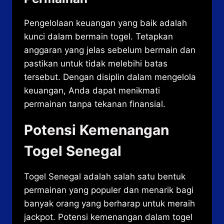
Pengelolaan keuangan yang baik adalah
kunci dalam bermain togel. Tetapkan
anggaran yang jelas sebelum bermain dan
pastikan untuk tidak melebihi batas
tersebut. Dengan disiplin dalam mengelola
keuangan, Anda dapat menikmati
permainan tanpa tekanan finansial.
Potensi Kemenangan
Togel Senegal
Togel Senegal adalah salah satu bentuk
permainan yang populer dan menarik bagi
banyak orang yang berharap untuk meraih
jackpot. Potensi kemenangan dalam togel