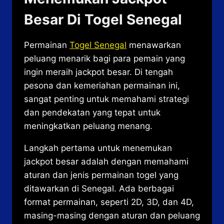
Besar Di Togel Senegal
Permainan
Togel Senegal
menawarkan
peluang menarik bagi para pemain yang
ingin meraih jackpot besar. Di tengah
pesona dan kemeriahan permainan ini,
sangat penting untuk memahami strategi
dan pendekatan yang tepat untuk
meningkatkan peluang menang.
Langkah pertama untuk menemukan
jackpot besar adalah dengan memahami
aturan dan jenis permainan togel yang
ditawarkan di Senegal. Ada berbagai
format permainan, seperti 2D, 3D, dan 4D,
masing-masing dengan aturan dan peluang