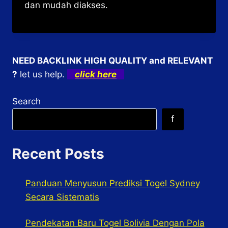
dan mudah diakses.
NEED BACKLINK HIGH QUALITY and RELEVANT
?
let us help.
click here
Search
f
Recent Posts
Panduan Menyusun Prediksi Togel Sydney
Secara Sistematis
Pendekatan Baru Togel Bolivia Dengan Pola