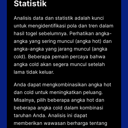
Statistik
Analisis data dan statistik adalah kunci
untuk mengidentifikasi pola dan tren dalam
hasil togel sebelumnya. Perhatikan angka-
angka yang sering muncul (angka hot) dan
angka-angka yang jarang muncul (angka
cold). Beberapa pemain percaya bahwa
angka cold akan segera muncul setelah
lama tidak keluar.
Anda dapat mengkombinasikan angka hot
dan cold untuk meningkatkan peluang.
Misalnya, pilih beberapa angka hot dan
beberapa angka cold dalam kombinasi
taruhan Anda. Analisis ini dapat
memberikan wawasan berharga tentang