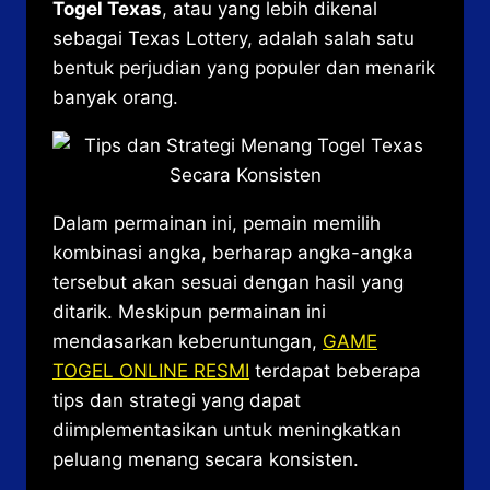
Togel Texas
, atau yang lebih dikenal
sebagai Texas Lottery, adalah salah satu
bentuk perjudian yang populer dan menarik
banyak orang.
Dalam permainan ini, pemain memilih
kombinasi angka, berharap angka-angka
tersebut akan sesuai dengan hasil yang
ditarik. Meskipun permainan ini
mendasarkan keberuntungan,
GAME
TOGEL ONLINE RESMI
terdapat beberapa
tips dan strategi yang dapat
diimplementasikan untuk meningkatkan
peluang menang secara konsisten.