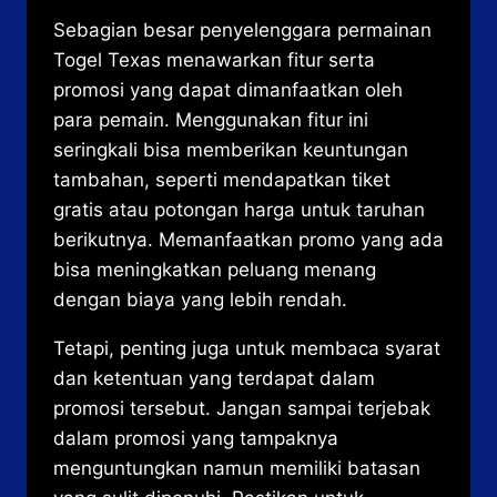
Sebagian besar penyelenggara permainan
Togel Texas menawarkan fitur serta
promosi yang dapat dimanfaatkan oleh
para pemain. Menggunakan fitur ini
seringkali bisa memberikan keuntungan
tambahan, seperti mendapatkan tiket
gratis atau potongan harga untuk taruhan
berikutnya. Memanfaatkan promo yang ada
bisa meningkatkan peluang menang
dengan biaya yang lebih rendah.
Tetapi, penting juga untuk membaca syarat
dan ketentuan yang terdapat dalam
promosi tersebut. Jangan sampai terjebak
dalam promosi yang tampaknya
menguntungkan namun memiliki batasan