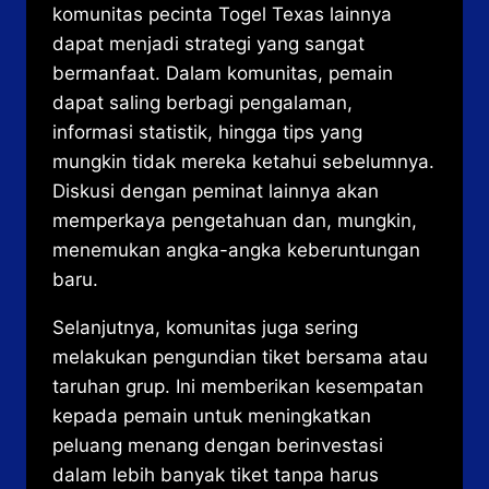
komunitas pecinta Togel Texas lainnya
dapat menjadi strategi yang sangat
bermanfaat. Dalam komunitas, pemain
dapat saling berbagi pengalaman,
informasi statistik, hingga tips yang
mungkin tidak mereka ketahui sebelumnya.
Diskusi dengan peminat lainnya akan
memperkaya pengetahuan dan, mungkin,
menemukan angka-angka keberuntungan
baru.
Selanjutnya, komunitas juga sering
melakukan pengundian tiket bersama atau
taruhan grup. Ini memberikan kesempatan
kepada pemain untuk meningkatkan
peluang menang dengan berinvestasi
dalam lebih banyak tiket tanpa harus