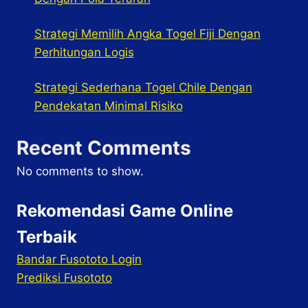
Strategi Memilih Angka Togel Fiji Dengan
Perhitungan Logis
Strategi Sederhana Togel Chile Dengan
Pendekatan Minimal Risiko
Recent Comments
No comments to show.
Rekomendasi Game Online
Terbaik
Bandar Fusototo Login
Prediksi Fusototo