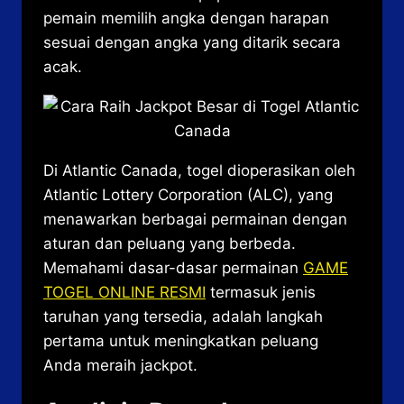
pemain memilih angka dengan harapan
sesuai dengan angka yang ditarik secara
acak.
Di Atlantic Canada, togel dioperasikan oleh
Atlantic Lottery Corporation (ALC), yang
menawarkan berbagai permainan dengan
aturan dan peluang yang berbeda.
Memahami dasar-dasar permainan
GAME
TOGEL ONLINE RESMI
termasuk jenis
taruhan yang tersedia, adalah langkah
pertama untuk meningkatkan peluang
Anda meraih jackpot.