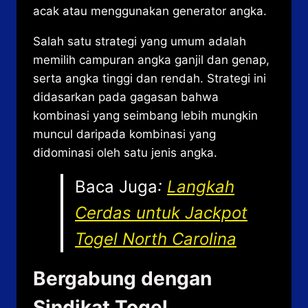
acak atau menggunakan generator angka.
Salah satu strategi yang umum adalah
memilih campuran angka ganjil dan genap,
serta angka tinggi dan rendah. Strategi ini
didasarkan pada gagasan bahwa
kombinasi yang seimbang lebih mungkin
muncul daripada kombinasi yang
didominasi oleh satu jenis angka.
Baca Juga
:
Langkah
Cerdas untuk Jackpot
Togel North Carolina
Bergabung dengan
Sindikat Togel