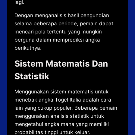
lagi.
Dengan menganalisis hasil pengundian
selama beberapa periode, pemain dapat
mencari pola tertentu yang mungkin
berguna dalam memprediksi angka
berikutnya.
Sistem Matematis Dan
Statistik
Menggunakan sistem matematis untuk
menebak angka Togel Italia adalah cara
lain yang cukup populer. Beberapa pemain
menggunakan analisis statistik untuk
mengetahui angka mana yang memiliki
probabilitas tinggi untuk keluar.