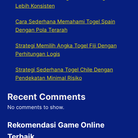
Lebih Konsisten
Cara Sederhana Memahami Togel Spain
Dengan Pola Terarah
Strategi Memilih Angka Togel Fiji Dengan
Perhitungan Logis
Strategi Sederhana Togel Chile Dengan
Pendekatan Minimal Risiko
Recent Comments
No comments to show.
Rekomendasi Game Online
Terbaik