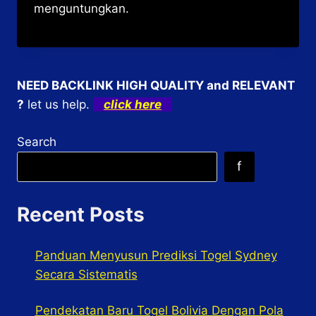
menguntungkan.
NEED BACKLINK HIGH QUALITY and RELEVANT
?
let us help.
click here
Search
f
Recent Posts
Panduan Menyusun Prediksi Togel Sydney
Secara Sistematis
Pendekatan Baru Togel Bolivia Dengan Pola