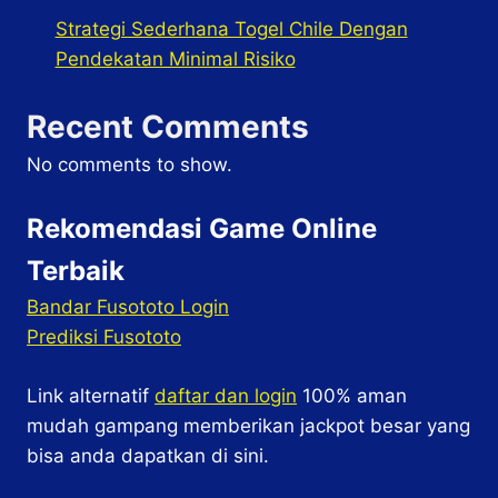
Strategi Sederhana Togel Chile Dengan
Pendekatan Minimal Risiko
Recent Comments
No comments to show.
Rekomendasi Game Online
Terbaik
Bandar Fusototo Login
Prediksi Fusototo
Link alternatif
daftar dan login
100% aman
mudah gampang memberikan jackpot besar yang
bisa anda dapatkan di sini.