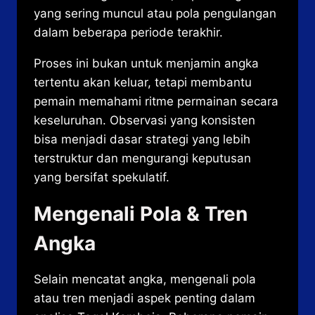
yang sering muncul atau pola pengulangan
dalam beberapa periode terakhir.
Proses ini bukan untuk menjamin angka
tertentu akan keluar, tetapi membantu
pemain memahami ritme permainan secara
keseluruhan. Observasi yang konsisten
bisa menjadi dasar strategi yang lebih
terstruktur dan mengurangi keputusan
yang bersifat spekulatif.
Mengenali Pola & Tren
Angka
Selain mencatat angka, mengenali pola
atau tren menjadi aspek penting dalam