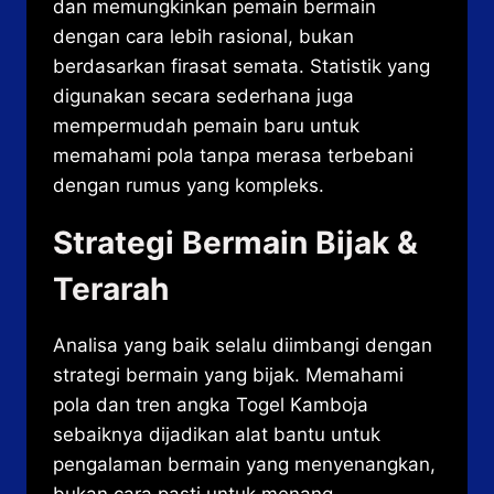
dan memungkinkan pemain bermain
dengan cara lebih rasional, bukan
berdasarkan firasat semata. Statistik yang
digunakan secara sederhana juga
mempermudah pemain baru untuk
memahami pola tanpa merasa terbebani
dengan rumus yang kompleks.
Strategi Bermain Bijak &
Terarah
Analisa yang baik selalu diimbangi dengan
strategi bermain yang bijak. Memahami
pola dan tren angka Togel Kamboja
sebaiknya dijadikan alat bantu untuk
pengalaman bermain yang menyenangkan,