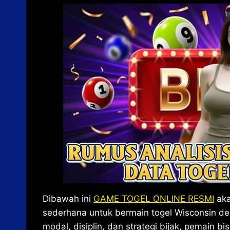
Dibawah ini
GAME TOGEL ONLINE RESMI
aka
sederhana untuk bermain togel Wisconsin d
modal, disiplin, dan strategi bijak, pemain b