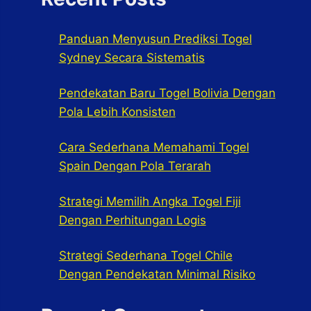
Panduan Menyusun Prediksi Togel
Sydney Secara Sistematis
Pendekatan Baru Togel Bolivia Dengan
Pola Lebih Konsisten
Cara Sederhana Memahami Togel
Spain Dengan Pola Terarah
Strategi Memilih Angka Togel Fiji
Dengan Perhitungan Logis
Strategi Sederhana Togel Chile
Dengan Pendekatan Minimal Risiko