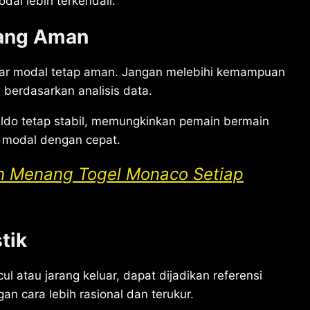
dal lebih terkendali.
Yang Aman
gar modal tetap aman. Jangan melebihi kemampuan
 berdasarkan analisis data.
do tetap stabil, memungkinkan pemain bermain
n modal dengan cepat.
 Menang Togel Monaco Setiap
tik
ul atau jarang keluar, dapat dijadikan referensi
 cara lebih rasional dan terukur.