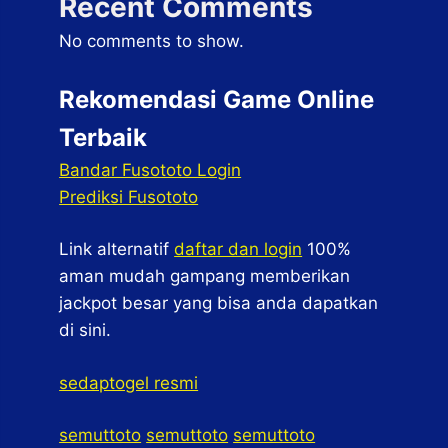
Recent Comments
No comments to show.
Rekomendasi Game Online
Terbaik
Bandar Fusototo Login
Prediksi Fusototo
Link alternatif
daftar dan login
100%
aman mudah gampang memberikan
jackpot besar yang bisa anda dapatkan
di sini.
sedaptogel resmi
semuttoto
semuttoto
semuttoto