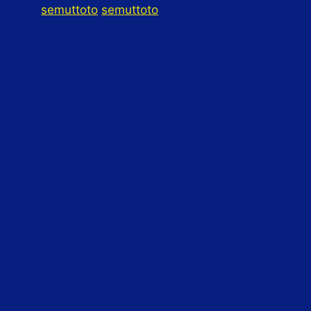
semuttoto
semuttoto