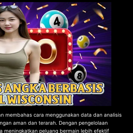
n membahas cara menggunakan data dan analisis
engan aman dan terarah. Dengan pengelolaan
isa meningkatkan peluang bermain lebih efektif