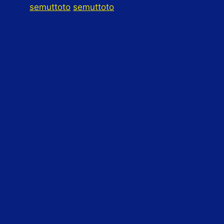
semuttoto
semuttoto