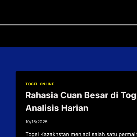
Skip
to
content
TOGEL ONLINE
Rahasia Cuan Besar di To
Analisis Harian
10/16/2025
Togel Kazakhstan menjadi salah satu permai