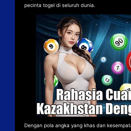
pecinta togel di seluruh dunia.
Dengan pola angka yang khas dan kesempata