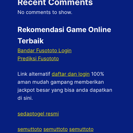
Recent Comments
No comments to show.
Rekomendasi Game Online
Terbaik
Bandar Fusototo Login
Prediksi Fusototo
Link alternatif
daftar dan login
100%
aman mudah gampang memberikan
jackpot besar yang bisa anda dapatkan
di sini.
sedaptogel resmi
semuttoto
semuttoto
semuttoto