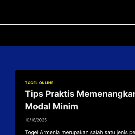
Skip
to
content
TOGEL ONLINE
Tips Praktis Memenangka
Modal Minim
10/16/2025
Togel Armenia merupakan salah satu jenis pe