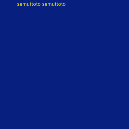
semuttoto
semuttoto