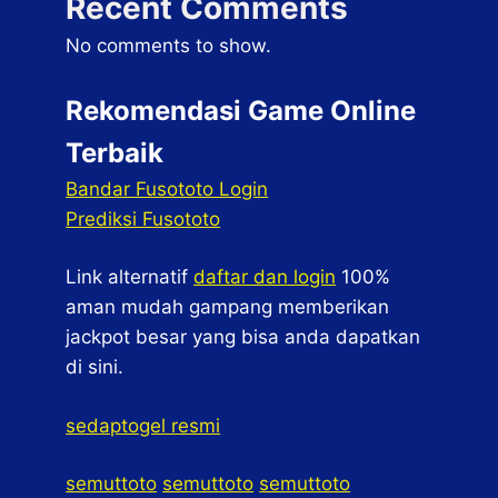
Recent Comments
No comments to show.
Rekomendasi Game Online
Terbaik
Bandar Fusototo Login
Prediksi Fusototo
Link alternatif
daftar dan login
100%
aman mudah gampang memberikan
jackpot besar yang bisa anda dapatkan
di sini.
sedaptogel resmi
semuttoto
semuttoto
semuttoto