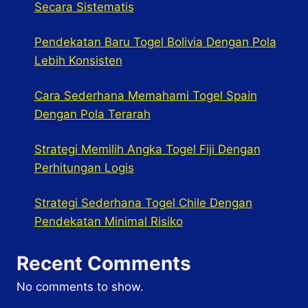
Secara Sistematis
Pendekatan Baru Togel Bolivia Dengan Pola
Lebih Konsisten
Cara Sederhana Memahami Togel Spain
Dengan Pola Terarah
Strategi Memilih Angka Togel Fiji Dengan
Perhitungan Logis
Strategi Sederhana Togel Chile Dengan
Pendekatan Minimal Risiko
Recent Comments
No comments to show.