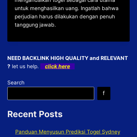
mengandalkan togel sebagai cara utama
untuk menghasilkan uang. Ingatlah bahwa
perjudian harus dilakukan dengan penuh
tanggung jawab.
NEED BACKLINK HIGH QUALITY and RELEVANT
?
let us help.
click here
Search
f
Recent Posts
Panduan Menyusun Prediksi Togel Sydney