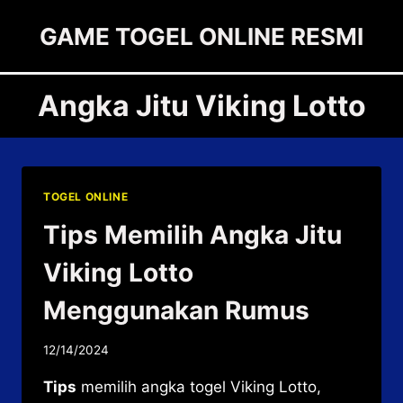
Skip
GAME TOGEL ONLINE RESMI
to
content
Angka Jitu Viking Lotto
TOGEL ONLINE
Tips Memilih Angka Jitu
Viking Lotto
Menggunakan Rumus
12/14/2024
Tips
memilih angka togel Viking Lotto,