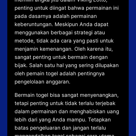
penting untuk diingat bahwa permainan ini
pada dasarnya adalah permainan
keberuntungan. Meskipun Anda dapat
menggunakan berbagai strategi atau
metode, tidak ada cara yang pasti untuk
menjamin kemenangan. Oleh karena itu,
sangat penting untuk bermain dengan
bijak. Salah satu hal yang sering dilupakan
oleh pemain togel adalah pentingnya
pengelolaan anggaran.
Bermain togel bisa sangat menyenangkan,
tetapi penting untuk tidak terlalu terjebak
dalam permainan dan menghabiskan uang
lebih dari yang Anda mampu. Tetapkan
batas pengeluaran dan jangan terlalu