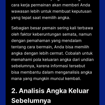
cara kerja permainan akan memberi Anda
wawasan lebih untuk membuat keputusan
yang tepat saat memilih angka.
Sebagian besar pemain sering kali terbawa
oleh faktor keberuntungan semata, namun
dengan pemahaman yang mendalam
tentang cara bermain, Anda bisa memilih
angka dengan lebih cermat. Cobalah untuk
memahami pola keluaran angka dari undian
sebelumnya, karena informasi tersebut
bisa membantu dalam menganalisis angka
mana yang mungkin muncul kembali.
2. Analisis Angka Keluar
Sebelumnya