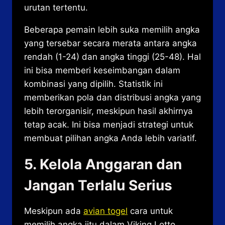
urutan tertentu.
Beberapa pemain lebih suka memilih angka
yang tersebar secara merata antara angka
rendah (1-24) dan angka tinggi (25-48). Hal
ini bisa memberi keseimbangan dalam
kombinasi yang dipilih. Statistik ini
memberikan pola dan distribusi angka yang
lebih terorganisir, meskipun hasil akhirnya
tetap acak. Ini bisa menjadi strategi untuk
membuat pilihan angka Anda lebih variatif.
5. Kelola Anggaran dan
Jangan Terlalu Serius
Meskipun ada
avian togel
cara untuk
memilih angka jitu dalam Viking Lotto,