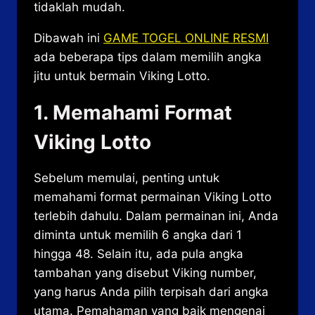
tidaklah mudah.
Dibawah ini
GAME TOGEL ONLINE RESMI
ada beberapa tips dalam memilih angka
jitu untuk bermain Viking Lotto.
1. Memahami Format
Viking Lotto
Sebelum memulai, penting untuk
memahami format permainan Viking Lotto
terlebih dahulu. Dalam permainan ini, Anda
diminta untuk memilih 6 angka dari 1
hingga 48. Selain itu, ada pula angka
tambahan yang disebut Viking number,
yang harus Anda pilih terpisah dari angka
utama. Pemahaman yang baik mengenai