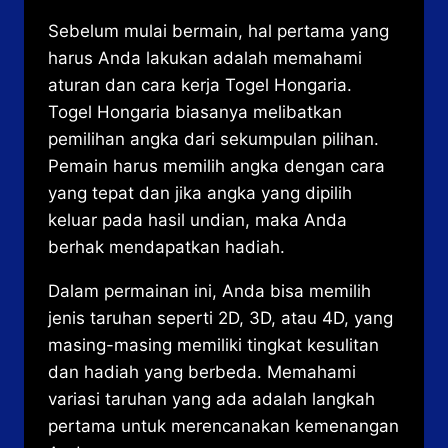
Sebelum mulai bermain, hal pertama yang
harus Anda lakukan adalah memahami
aturan dan cara kerja Togel Hongaria.
Togel Hongaria biasanya melibatkan
pemilihan angka dari sekumpulan pilihan.
Pemain harus memilih angka dengan cara
yang tepat dan jika angka yang dipilih
keluar pada hasil undian, maka Anda
berhak mendapatkan hadiah.
Dalam permainan ini, Anda bisa memilih
jenis taruhan seperti 2D, 3D, atau 4D, yang
masing-masing memiliki tingkat kesulitan
dan hadiah yang berbeda. Memahami
variasi taruhan yang ada adalah langkah
pertama untuk merencanakan kemenangan