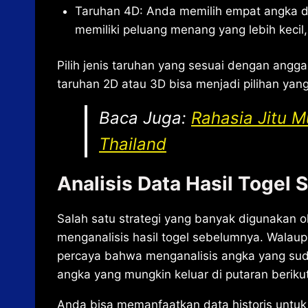
Taruhan 4D: Anda memilih empat angka d
memiliki peluang menang yang lebih kecil
Pilih jenis taruhan yang sesuai dengan angg
taruhan 2D atau 3D bisa menjadi pilihan yan
Baca Juga:
Rahasia Jitu 
Thailand
Analisis Data Hasil Togel
Salah satu strategi yang banyak digunakan 
menganalisis hasil togel sebelumnya. Walau
percaya bahwa menganalisis angka yang su
angka yang mungkin keluar di putaran beriku
Anda bisa memanfaatkan data historis untuk