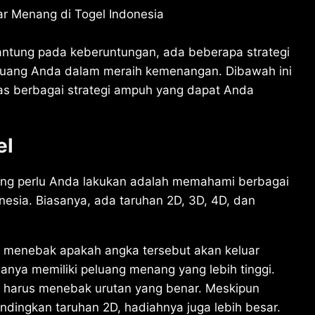
antung pada keberuntungan, ada beberapa strategi
luang Anda dalam meraih kemenangan. Dibawah ini
s berbagai strategi ampuh yang dapat Anda
el
ang perlu Anda lakukan adalah memahami berbagai
nesia. Biasanya, ada taruhan 2D, 3D, 4D, dan
 menebak apakah angka tersebut akan keluar
sanya memiliki peluang menang yang lebih tinggi.
n harus menebak urutan yang benar. Meskipun
ndingkan taruhan 2D, hadiahnya juga lebih besar.