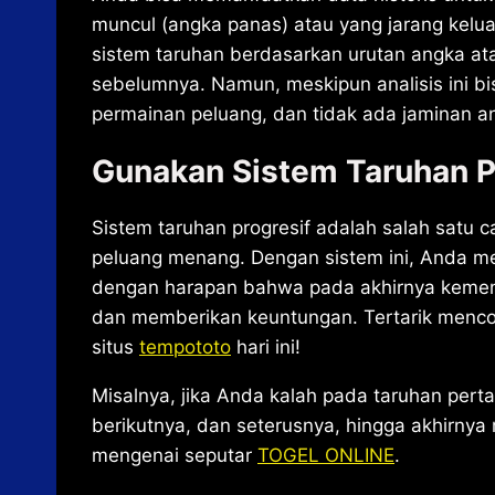
muncul (angka panas) atau yang jarang kelu
sistem taruhan berdasarkan urutan angka at
sebelumnya. Namun, meskipun analisis ini bi
permainan peluang, dan tidak ada jaminan an
Gunakan Sistem Taruhan P
Sistem taruhan progresif adalah salah satu
peluang menang. Dengan sistem ini, Anda me
dengan harapan bahwa pada akhirnya keme
dan memberikan keuntungan. Tertarik menco
situs
tempototo
hari ini!
Misalnya, jika Anda kalah pada taruhan pe
berikutnya, dan seterusnya, hingga akhirnya 
mengenai seputar
TOGEL ONLINE
.