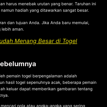
an harus menebak urutan yang benar. Taruhan ini
, namun hadiah yang ditawarkan sangat besar.
aran dan tujuan Anda. Jika Anda baru memulai,
g lebih aman.
Mudah Menang Besar di Togel
 Sebelumnya
oleh pemain togel berpengalaman adalah
pun hasil togel sepenuhnya acak, beberapa pemain
dah keluar dapat memberikan gambaran tentang
tnya.
 mencari pola atau angka-angka yang sering