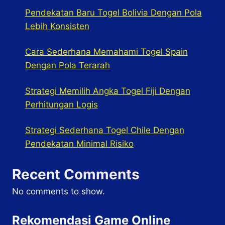
Pendekatan Baru Togel Bolivia Dengan Pola
Lebih Konsisten
Cara Sederhana Memahami Togel Spain
Dengan Pola Terarah
Strategi Memilih Angka Togel Fiji Dengan
Perhitungan Logis
Strategi Sederhana Togel Chile Dengan
Pendekatan Minimal Risiko
Recent Comments
No comments to show.
Rekomendasi Game Online