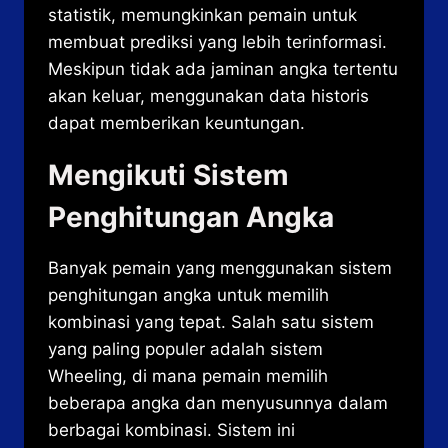
statistik, memungkinkan pemain untuk
membuat prediksi yang lebih terinformasi.
Meskipun tidak ada jaminan angka tertentu
akan keluar, menggunakan data historis
dapat memberikan keuntungan.
Mengikuti Sistem
Penghitungan Angka
Banyak pemain yang menggunakan sistem
penghitungan angka untuk memilih
kombinasi yang tepat. Salah satu sistem
yang paling populer adalah sistem
Wheeling, di mana pemain memilih
beberapa angka dan menyusunnya dalam
berbagai kombinasi. Sistem ini