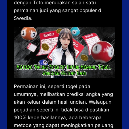
dengan Toto merupakan salah satu
permainan judi yang sangat populer di
Swedia.
Permainan ini, seperti togel pada
umumnya, melibatkan prediksi angka yang
akan keluar dalam hasil undian. Walaupun
perjudian seperti ini tidak bisa dipastikan
100% keberhasilannya, ada beberapa
metode yang dapat meningkatkan peluang