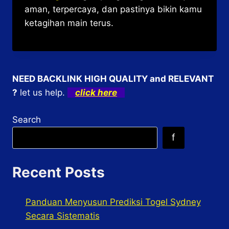
aman, terpercaya, dan pastinya bikin kamu
ketagihan main terus.
NEED BACKLINK HIGH QUALITY and RELEVANT
?
let us help.
click here
Search
f
Recent Posts
Panduan Menyusun Prediksi Togel Sydney
Secara Sistematis