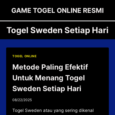
Skip
GAME TOGEL ONLINE RESMI
to
content
Togel Sweden Setiap Hari
TOGEL ONLINE
Metode Paling Efektif
Untuk Menang Togel
Sweden Setiap Hari
08/22/2025
Togel Sweden atau yang sering dikenal