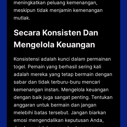
meningkatkan peluang kemenangan,
meskipun tidak menjamin kemenangan
mutlak.
Secara Konsisten Dan
Mengelola Keuangan
Konsistensi adalah kunci dalam permainan
togel. Pemain yang berhasil sering kali
adalah mereka yang tetap bermain dengan
sabar dan tidak terburu-buru mencari
kemenangan instan. Mengelola keuangan
dengan baik juga sangat penting. Tentukan
anggaran untuk bermain dan jangan
melebihi batas tersebut. Jangan biarkan
emosi mengendalikan keputusan Anda,