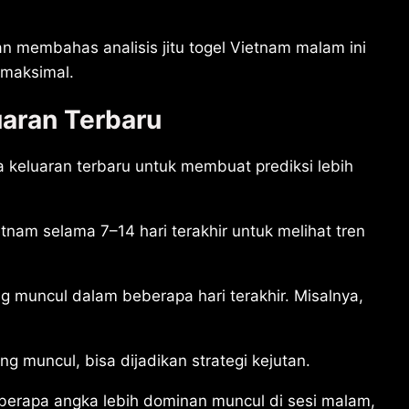
n membahas analisis jitu togel Vietnam malam ini
 maksimal.
uaran Terbaru
keluaran terbaru untuk membuat prediksi lebih
etnam selama 7–14 hari terakhir untuk melihat tren
ng muncul dalam beberapa hari terakhir. Misalnya,
g muncul, bisa dijadikan strategi kejutan.
berapa angka lebih dominan muncul di sesi malam,