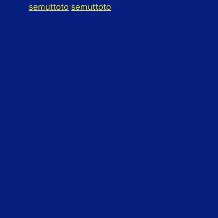
semuttoto
semuttoto