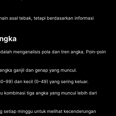
ain asal tebak, tetapi berdasarkan informasi
Angka
adalah menganalisis pola dan tren angka. Poin-poin
angka ganjil dan genap yang muncul.
0–99) dan kecil (0–49) yang sering keluar.
u kombinasi tiga angka yang muncul lebih dari
g setiap minggu untuk melihat kecenderungan