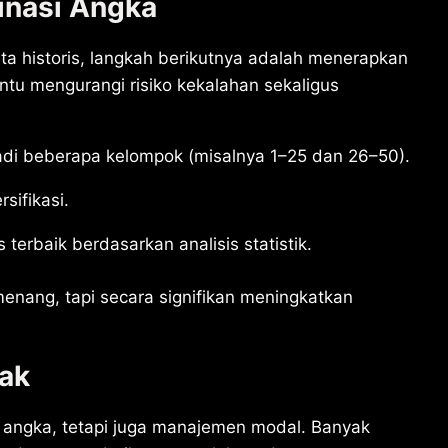
inasi Angka
a historis, langkah berikutnya adalah menerapkan
ntu mengurangi risiko kekalahan sekaligus
i beberapa kelompok (misalnya 1–25 dan 26–50).
sifikasi.
terbaik berdasarkan analisis statistik.
menang, tapi secara signifikan meningkatkan
jak
i angka, tetapi juga manajemen modal. Banyak