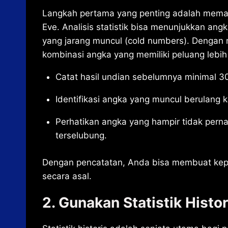
Langkah pertama yang penting adalah memah
Eve. Analisis statistik bisa menunjukkan an
yang jarang muncul (cold numbers). Dengan 
kombinasi angka yang memiliki peluang lebih 
Catat hasil undian sebelumnya minimal 30
Identifikasi angka yang muncul berulang ka
Perhatikan angka yang hampir tidak pern
terselubung.
Dengan pencatatan, Anda bisa membuat kepu
secara asal.
2. Gunakan Statistik Histor