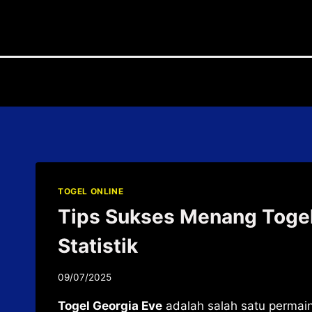
Skip
to
content
TOGEL ONLINE
Tips Sukses Menang Togel
Statistik
09/07/2025
Togel Georgia Eve
adalah salah satu permain