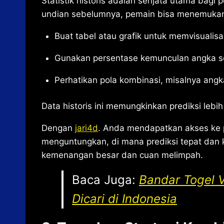
Statistik historis adalah senjata utama bagi 
undian sebelumnya, pemain bisa menemukan
Buat tabel atau grafik untuk memvisualisa
Gunakan persentase kemunculan angka se
Perhatikan pola kombinasi, misalnya angka
Data historis ini memungkinkan prediksi leb
Dengan
jari4d
. Anda mendapatkan akses ke p
menguntungkan, di mana prediksi tepat da
kemenangan besar dan cuan melimpah.
Baca Juga:
Bandar Togel V
Dicari di Indonesia