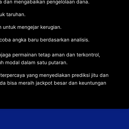
ka dan mengabaikan pengelolaan dana.
uk taruhan.
 untuk mengejar kerugian.
oba angka baru berdasarkan analisis.
aga permainan tetap aman dan terkontrol,
ruh modal dalam satu putaran.
 terpercaya yang menyediakan prediksi jitu dan
a bisa meraih jackpot besar dan keuntungan