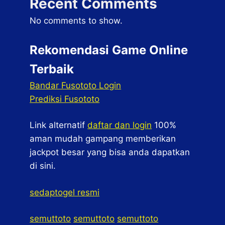
Recent Comments
No comments to show.
Rekomendasi Game Online
Terbaik
Bandar Fusototo Login
Prediksi Fusototo
Link alternatif
daftar dan login
100%
aman mudah gampang memberikan
jackpot besar yang bisa anda dapatkan
di sini.
sedaptogel resmi
semuttoto
semuttoto
semuttoto