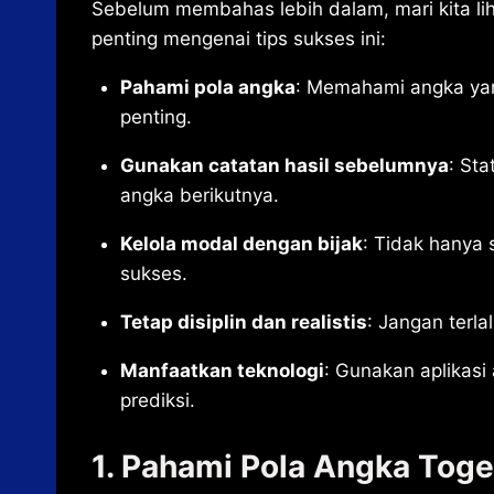
Sebelum membahas lebih dalam, mari kita li
penting mengenai tips sukses ini:
Pahami pola angka
: Memahami angka yan
penting.
Gunakan catatan hasil sebelumnya
: St
angka berikutnya.
Kelola modal dengan bijak
: Tidak hanya 
sukses.
Tetap disiplin dan realistis
: Jangan terla
Manfaatkan teknologi
: Gunakan aplikasi
prediksi.
1. Pahami Pola Angka Toge