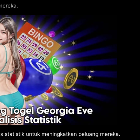
mereka.
 statistik untuk meningkatkan peluang mereka.