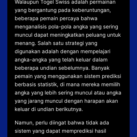
Walaupun Togel Swiss adalah permainan
yang bergantung pada keberuntungan,
beberapa pemain percaya bahwa
menganalisis pola-pola angka yang sering
muncul dapat meningkatkan peluang untuk
menang. Salah satu strategi yang
digunakan adalah dengan mempelajari
angka-angka yang telah keluar dalam
beberapa undian sebelumnya. Banyak
pemain yang menggunakan sistem prediksi
berbasis statistik, di mana mereka memilih
angka yang lebih sering muncul atau angka
yang jarang muncul dengan harapan akan
keluar di undian berikutnya.
Namun, perlu diingat bahwa tidak ada
sistem yang dapat memprediksi hasil