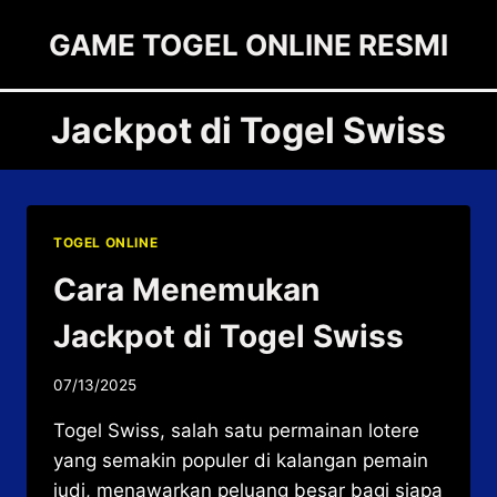
Skip
GAME TOGEL ONLINE RESMI
to
content
Jackpot di Togel Swiss
TOGEL ONLINE
Cara Menemukan
Jackpot di Togel Swiss
07/13/2025
Togel Swiss, salah satu permainan lotere
yang semakin populer di kalangan pemain
judi, menawarkan peluang besar bagi siapa