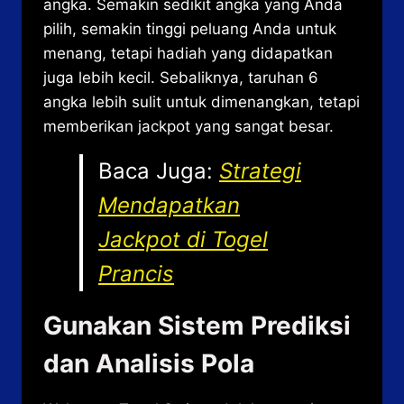
angka. Semakin sedikit angka yang Anda
pilih, semakin tinggi peluang Anda untuk
menang, tetapi hadiah yang didapatkan
juga lebih kecil. Sebaliknya, taruhan 6
angka lebih sulit untuk dimenangkan, tetapi
memberikan jackpot yang sangat besar.
Baca Juga:
Strategi
Mendapatkan
Jackpot di Togel
Prancis
Gunakan Sistem Prediksi
dan Analisis Pola