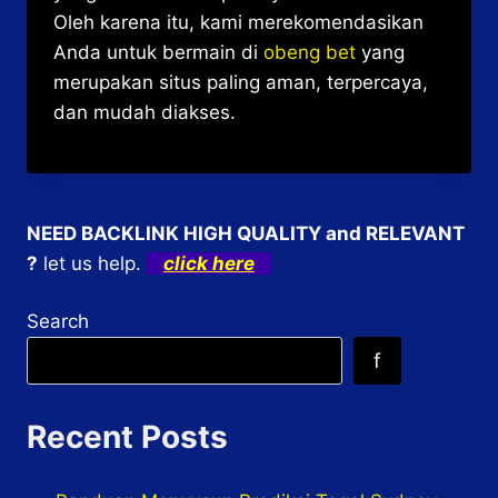
Oleh karena itu, kami merekomendasikan
Anda untuk bermain di
obeng bet
yang
merupakan situs paling aman, terpercaya,
dan mudah diakses.
NEED BACKLINK HIGH QUALITY and RELEVANT
?
let us help.
click here
Search
f
Recent Posts